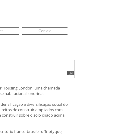
os
Contato
EN
 for Housing London, uma chamada
se habitacional londrina.
nsificação e diversificação social do
direitos de construir ampliados com
e construir sobre o solo criado acima
ritório franco-brasileiro Triptyque,