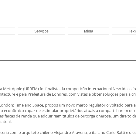
Serviços
Mídia
Text
 a Metrópole (URBEM) foi finalista da competição internacional New Ideas
ecture e pela Prefeitura de Londres, com vistas a obter soluções para a cri
London: Time and Space, propôs um novo marco regulatório voltado para a de
tivo econômico capaz de estimular proprietários atuais a compartilharem os 
es faixas de renda que adquiririam títulos de outorga onerosa, um direito d
a atual.
ia com o arquiteto chileno Alejandro Aravena, o italiano Carlo Ratti e o esc