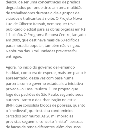
deixou de ser uma concentração de prédios
degradados por onde circulam uma multidão
de trabalhadores durante o dia e grupos de
viciados e traficantes à noite. O Projeto Nova
Luz, de Gilberto Kassab, nem sequer teve
publicado o edital para as obras orçadas em R$
1,1 bilhão. O Programa Renova Centro, lançado
em 2009, que destinava mais de 60 edifícios
para moradia popular, também não vingou.
Nenhuma das 3 mil unidades previstas foi
entregue.
Agora, no início do governo de Fernando
Haddad, como era de esperar, mais um plano é
apresentado, dessa vez com base numa
parceria com o governo estadual e a iniciativa
privada - o Casa Paulista. É um projeto que
foge dos padrões de São Paulo, segundo seus
autores - tanto o da urbanização no estilo
BNH, que consolida blocos de pobreza, quanto
o "medieval", que instalou condomínios
cercados por muros. As 20 mil moradias
previstas seguem o conceito "misto"- pessoas
de faixas de renda diferentes, além dos usos