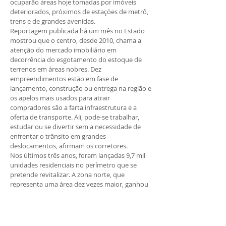
ocuparão áreas hoje tomadas por imóveis
deteriorados, próximos de estações de metrô,
trens e de grandes avenidas.
Reportagem publicada há um mês no Estado
mostrou que o centro, desde 2010, chama a
atenção do mercado imobiliário em
decorrência do esgotamento do estoque de
terrenos em áreas nobres. Dez
empreendimentos estão em fase de
lançamento, construção ou entrega na região e
os apelos mais usados para atrair
compradores são a farta infraestrutura e a
oferta de transporte. Ali, pode-se trabalhar,
estudar ou se divertir sem a necessidade de
enfrentar o trânsito em grandes
deslocamentos, afirmam os corretores.
Nos últimos três anos, foram lançadas 9,7 mil
unidades residenciais no perímetro que se
pretende revitalizar. A zona norte, que
representa uma área dez vezes maior, ganhou
12,7 mil unidades no mesmo período. Este é
um sinal de que o setor privado tem feito a sua
parte na revitalização do centro, enquanto o
poder público esteve sempre longe de cumprir