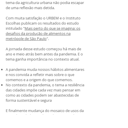
tema da agricultura urbana não podia escapar
de uma reflexão mais detida.
Com muita satisfação o URBEM e o Instituto
Escolhas publicam os resultados do estudo
intitulado "
Mais perto do que se imagina: os
desafios da produção de alimentos na
metrópole de São Paulo
".
A jornada desse estudo começou há mais de
ano e meio atrás bem antes da pandemia. E o
tema ganha importância no contexto atual.
A pandemia muda nossos hábitos alimentares
e nos convida a refletir mais sobre o que
comemos e a origem do que comemos.
No contexto da pandemia, o tema a resiliência
das cidades impõe cada vez mais pensar em
como as cidades podem ser abastecidas de
forma sustentável e segura
E finalmente mudança do mosaico de usos da
terra das cidades muda ainda mais rapida e
profundamente com a pandemia.